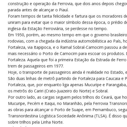
construção e operação da Ferrovia, que dois anos depois chegou
parada antes de alcançar o Piauí.
Foram tempos de tanta felicidade e fartura que os moradores de
uniram para evitar que o maior símbolo dessa época, o prédio de
inglesa da Estação Ferroviária, se perdesse no tempo.
Em 1950, porém, ao mesmo tempo em que o governo brasileiro
rodovias, com a chegada da indústria automobilística ao País, h
Fortaleza, via Itapipoca, e o Ramal Sobral-Camocim passou a de
mais necessário o Porto de Camocim para escoar os produtos. D
Fortaleza. Aquela que foi a primeira Estação da Estrada de Ferro
trem de passageiros em 1977.
Hoje, o transporte de passageiros ainda é realidade no Estado,
São duas linhas de metrô partindo de Fortaleza para Caucaia e 
Fortaleza, que, por enquanto liga apenas Mucuripe e Parangaba,
os metrôs do Cariri (Crato-Juazeiro do Norte) e Sobral.
Por outro lado, as cargas seguem pelos trilhos do Ceará, que ho
Mucuripe, Pecém e Itaqui, no Maranhão, pela Ferrovia Transnorde
as obras para alcançar o Porto de Suape, em Pernambuco, seg
Transnordestina Logística Sociedade Anônima (TLSA). É disso q
sobre trilhos pela Linha Norte.