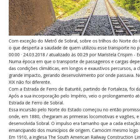
Com exceção do Metrô de Sobral, sobre os trilhos do Norte do 
o que desperta a saudade de quem utilizou esse transporte no 
00:00
·
24.03.2018 /
atualizado
às 00:29
por
Maristela Crispim - E
Numa época em que o transporte de passageiros e cargas depen
das condições climáticas, em longos e exaustivos percursos, a
grande impacto, gerando desenvolvimento por onde passava. No
XIX não foi diferente.
Com a Estrada de Ferro de Baturité, partindo de Fortaleza, foi d
Após a sua incorporação pelo Império, veio o prolongamento até
Estrada de Ferro de Sobral.
Essa incursão pelo Norte do Estado começou no então promiss
onde, em 1880, chegaram as primeiras locomotivas e vagões, e 
desenvolvida Sobral. O impulso era tamanho que a cada estação
emancipando dos municípios de origem. Camocim mesmo logo se
Em 1910, a inglesa The South American Railway Construction Li