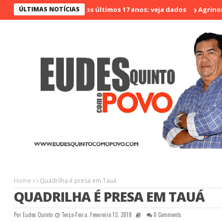
é o menos violento nos últimos 17 anos; veja dados
ÚLTIMAS NOTÍCIAS
Agrinort em 
Home
Quadrilha é presa em Tauá
QUADRILHA É PRESA EM TAUÁ
Por
Eudes Quinto
Terça-Feira, Fevereiro 13, 2018
0 Comments