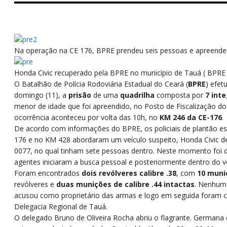
Na operação na CE 176, BPRE prendeu seis pessoas e apreend
Honda Civic recuperado pela BPRE no município de Tauá ( BPRE 
O Batalhão de Polícia Rodoviária Estadual do Ceará (
BPRE
) efet
domingo (11), a
prisão
de uma
quadrilha
composta por
7 int
menor de idade que foi apreendido,
no Posto de Fiscalização d
ocorrência aconteceu por volta das 10h, no
KM 246 da CE-176
.
De acordo com informações do BPRE, os policiais de plantão es
176 e no KM 428 abordaram um veículo suspeito, Honda Civic d
0077, no qual tinham sete pessoas dentro. Neste momento foi 
agentes iniciaram a busca pessoal e posteriormente dentro do ve
Foram encontrados
dois revólveres calibre .38
, com
10 muni
revólveres e
duas munições de calibre .44 intactas
. Nenhum 
acusou como proprietário das armas e logo em seguida foram c
Delegacia Regional de Tauá.
O delegado Bruno de Oliveira Rocha abriu o flagrante. Germana