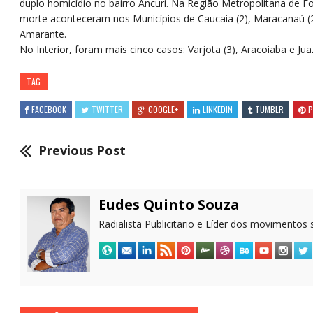
duplo homicídio no bairro Ancuri. Na Região Metropolitana de Fo
morte aconteceram nos Municípios de Caucaia (2), Maracanaú (
Amarante.
No Interior, foram mais cinco casos: Varjota (3), Aracoiaba e Jua
TAG
FACEBOOK
TWITTER
GOOGLE+
LINKEDIN
TUMBLR
P
Previous Post
Eudes Quinto Souza
Radialista Publicitario e Líder dos movimentos s