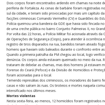
D
ois corpos foram encontrados ardendo em chamas na noite de 
periferia de Fortaleza. As cenas de barbárie foram registradas no
sul da cidade, e teriam sido provocadas por mais um capítulo da
facções criminosas Comando Vermelho (CV) e Guardiões do Esta
Polícia queimou uma bandeira da GDE que havia sido fincada no
de uma creche pública no bairro Conjunto Palmeiras II, no Grand
Por volta das 22 horas, a Polícia Militar foi acionada através d
de Operações de Segurança (Ciops), para atender à ocorrência n
registro de tiros disparados na rua, bandidos teriam ateado fog
homens que haviam sido baleados durante o confronto entre as
Quando a primeira patrulha da PM chegou ao local, logo verifico
denúncia. Os corpos ainda estavam queimado no meio da rua. Ra
trataram de debelar as chamas, mas dois homens já estavam mo
Forense do Ceará (Pefoce) e da Divisão de Homicídios e Prote
foram acionadas para o local.
Temendo represálias dos criminosos, os moradores do bairro f
casas e não saíram às ruas. Os tiroteios e mortes naquela com
intensificado nos últimos meses.
Mortes violentas
Nesta sexta-feira, ao menos, 12 homicídios foram registrados n