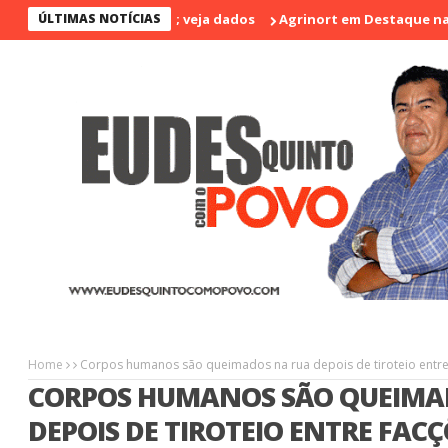
 nos últimos 17 anos; veja dados
ÚLTIMAS NOTÍCIAS
Agrinort em Destaque na I Feir
Home
Corpos humanos são queimados na rua depois de tiroteio entre 
CORPOS HUMANOS SÃO QUEIMA
DEPOIS DE TIROTEIO ENTRE FAC