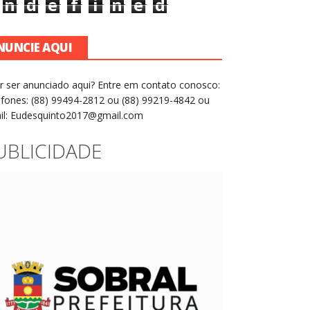
n
d
e
f
i
n
e
d
NUNCIE AQUI
r ser anunciado aqui? Entre em contato conosco:
efones: (88) 99494-2812 ou (88) 99219-4842 ou
il: Eudesquinto2017@gmail.com
UBLICIDADE