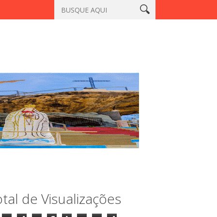
u, Sobral
Vigilante é morto a tiros em laboratório no centro de 
tal de Visualizações