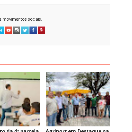
dos movimentos sociais.
o da 4ª parcela
Agrinort em Destaque na