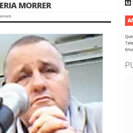
u
VERIA MORRER
omments
A
Que
Tel
Ema
P