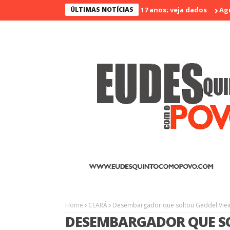
á é o menos violento nos últimos 17 anos; veja dados
ÚLTIMAS NOTÍCIAS
Agrinort em
Home
CEARÁ
Desembargador que soltou Geddel Viei
DESEMBARGADOR QUE SO