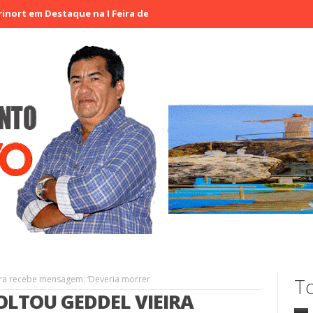
 Destaque na I Feira de Artesãos e Produtores Rurais de Aracatiaç
ra recebe mensagem: ‘Deveria morrer
To
LTOU GEDDEL VIEIRA