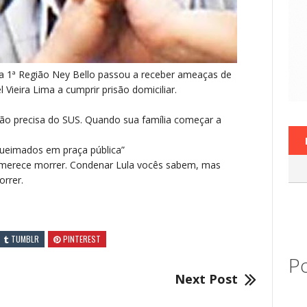
a 1ª Região Ney Bello passou a receber ameaças de
 Vieira Lima a cumprir prisão domiciliar.
ão precisa do SUS. Quando sua família começar a
ueimados em praça pública”
e merece morrer. Condenar Lula vocês sabem, mas
rrer.
TUMBLR
PINTEREST
Po
Next Post