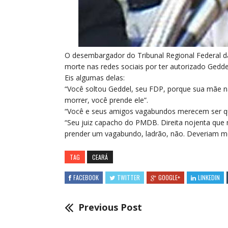
O
desembargador do Tribunal Regional Federal d
morte nas redes sociais por ter autorizado Geddel
Eis algumas delas:
“Você soltou Geddel, seu FDP, porque sua mãe n
morrer, você prende ele”.
“Você e seus amigos vagabundos merecem ser q
“Seu juiz capacho do PMDB. Direita nojenta qu
prender um vagabundo, ladrão, não. Deveriam mo
TAG
CEARÁ
FACEBOOK
TWITTER
GOOGLE+
LINKEDIN
Previous Post