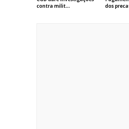
contra milit...
dos precat