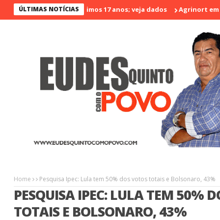
nos violento nos últimos 17 anos; veja dados
ÚLTIMAS NOTÍCIAS
Agrinort em Destaq
Home
Pesquisa Ipec: Lula tem 50% dos votos totais e Bolsonaro, 43%
PESQUISA IPEC: LULA TEM 50% 
TOTAIS E BOLSONARO, 43%