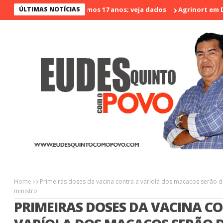
os violento nos últimos 17 anos; veja dados
ÚLTIMAS NOTÍCIAS
Agrinort em Destaqu
Home
Primeiras doses da vacina contra a varíola dos macacos serão d
ministro
PRIMEIRAS DOSES DA VACINA C