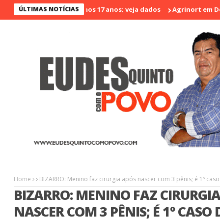
os violento nos últimos 17 anos; veja dados
ÚLTIMAS NOTÍCIAS
Agrinort em Destaqu
Home
BIZARRO: Menino faz cirurgia após nascer com 3 pênis; é 1º caso 
BIZARRO: MENINO FAZ CIRURGI
NASCER COM 3 PÊNIS; É 1º CASO 