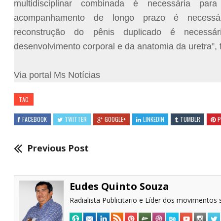
multidisciplinar combinada é necessária p
acompanhamento de longo prazo é necessá
reconstrução do pênis duplicado é necessá
desenvolvimento corporal e da anatomia da uretra”, f
Via portal Ms Notícias
TAG
FACEBOOK
TWITTER
GOOGLE+
LINKEDIN
TUMBLR
P
Previous Post
Eudes Quinto Souza
Radialista Publicitario e Líder dos movimentos s