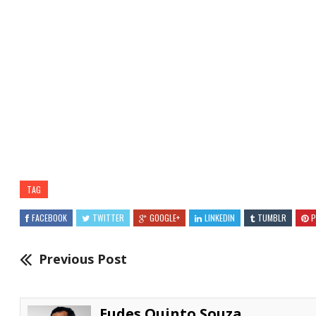
TAG
FACEBOOK
TWITTER
GOOGLE+
LINKEDIN
TUMBLR
P
Previous Post
Eudes Quinto Souza