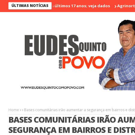
o menos violento nos últimos 17 anos; veja dados
ÚLTIMAS NOTÍCIAS
Agrinort em De
Home
Bases comunitárias irão aumentar a segurança em bairros e dist
BASES COMUNITÁRIAS IRÃO AU
SEGURANÇA EM BAIRROS E DISTR