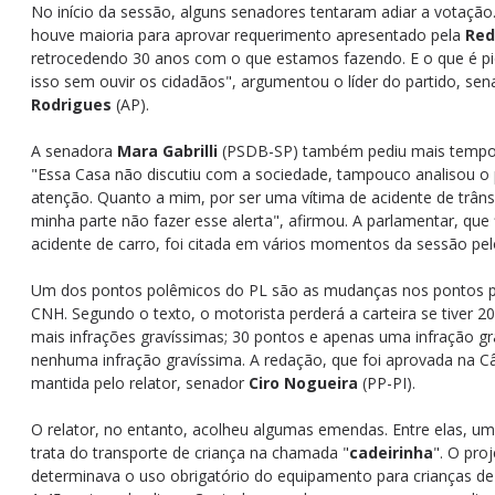
No início da sessão, alguns senadores tentaram adiar a votação
houve maioria para aprovar requerimento apresentado pela
Red
retrocedendo 30 anos com o que estamos fazendo. E o que é p
isso sem ouvir os cidadãos", argumentou o líder do partido, se
Rodrigues
(AP).
A senadora
Mara Gabrilli
(PSDB-SP) também pediu mais tempo p
"Essa Casa não discutiu com a sociedade, tampouco analisou o
atenção. Quanto a mim, por ser uma vítima de acidente de trâns
minha parte não fazer esse alerta", afirmou. A parlamentar, que
acidente de carro, foi citada em vários momentos da sessão pel
Um dos pontos polêmicos do PL são as mudanças nos pontos 
CNH. Segundo o texto, o motorista perderá a carteira se tiver 20
mais infrações gravíssimas; 30 pontos e apenas uma infração g
nenhuma infração gravíssima. A redação, que foi aprovada na 
mantida pelo relator, senador
Ciro Nogueira
(PP-PI).
O relator, no entanto, acolheu algumas emendas. Entre elas, um
trata do transporte de criança na chamada "
cadeirinha
". O pro
determinava o uso obrigatório do equipamento para crianças de