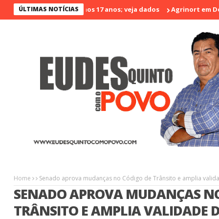
s violento nos últimos 17 anos; veja dados
ÚLTIMAS NOTÍCIAS
Agrinort em Destaque
Home
Senado aprova mudanças no Código de Trânsito e amplia valid
SENADO APROVA MUDANÇAS NO
TRÂNSITO E AMPLIA VALIDADE 