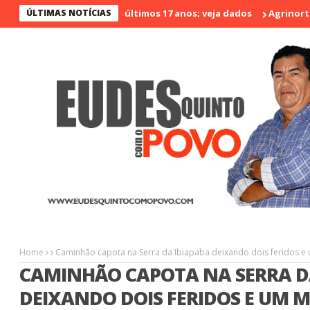
o menos violento nos últimos 17 anos; veja dados
ÚLTIMAS NOTÍCIAS
Agrinort em De
Home
Caminhão capota na Serra da Ibiapaba deixando dois feridos e
CAMINHÃO CAPOTA NA SERRA D
DEIXANDO DOIS FERIDOS E UM 