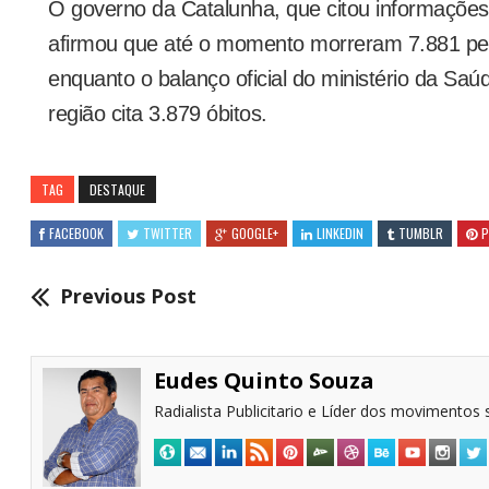
O governo da Catalunha, que citou informações 
afirmou que até o momento morreram 7.881 pes
enquanto o balanço oficial do ministério da Sa
região cita 3.879 óbitos.
TAG
DESTAQUE
FACEBOOK
TWITTER
GOOGLE+
LINKEDIN
TUMBLR
P
Previous Post
Eudes Quinto Souza
Radialista Publicitario e Líder dos movimentos s