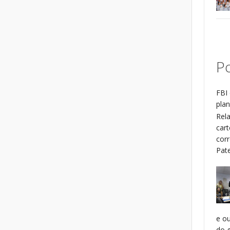
Po
FBI 
plan
Rel
cart
cor
Patel
e o
do g