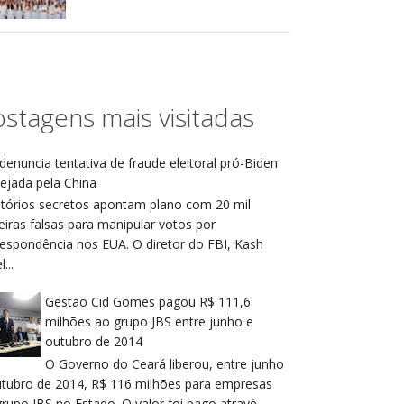
stagens mais visitadas
denuncia tentativa de fraude eleitoral pró-Biden
ejada pela China
atórios secretos apontam plano com 20 mil
eiras falsas para manipular votos por
respondência nos EUA. O diretor do FBI, Kash
...
Gestão Cid Gomes pagou R$ 111,6
milhões ao grupo JBS entre junho e
outubro de 2014
O Governo do Ceará liberou, entre junho
utubro de 2014, R$ 116 milhões para empresas
rupo JBS no Estado. O valor foi pago atravé...