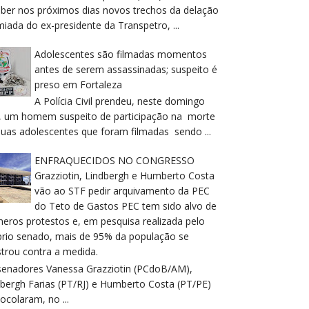
eber nos próximos dias novos trechos da delação
iada do ex-presidente da Transpetro, ...
Adolescentes são filmadas momentos
antes de serem assassinadas; suspeito é
preso em Fortaleza
A Polícia Civil prendeu, neste domingo
), um homem suspeito de participação na morte
duas adolescentes que foram filmadas sendo ...
ENFRAQUECIDOS NO CONGRESSO
Grazziotin, Lindbergh e Humberto Costa
vão ao STF pedir arquivamento da PEC
do Teto de Gastos PEC tem sido alvo de
meros protestos e, em pesquisa realizada pelo
prio senado, mais de 95% da população se
trou contra a medida.
senadores Vanessa Grazziotin (PCdoB/AM),
dbergh Farias (PT/RJ) e Humberto Costa (PT/PE)
ocolaram, no ...