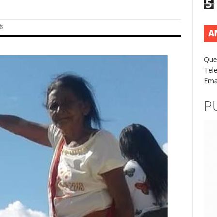
5
ts
A
Que
Tel
Ema
P