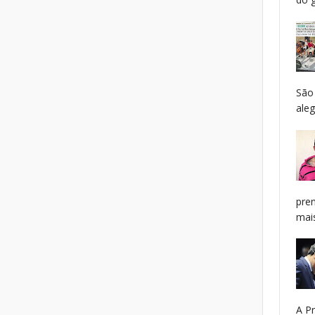
São
aleg
pren
mais
A P