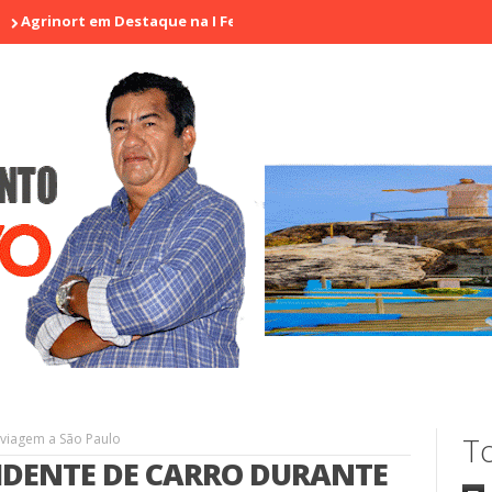
rt em Destaque na I Feira de Artesãos e Produtores Rurais de Arac
viagem a São Paulo
To
IDENTE DE CARRO DURANTE