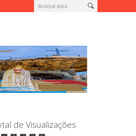
atiaçu, Sobral
Vigilante é morto a tiros em laboratório no centr
tal de Visualizações