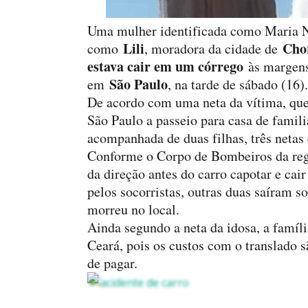
Uma mulher identificada como Maria N
Lili
Cho
como
, moradora da cidade de
estava cair em um córrego
às margens
São Paulo
em
, na tarde de sábado (16).
De acordo com uma neta da vítima, que n
São Paulo a passeio para casa de famil
acompanhada de duas filhas, três netas 
Conforme o Corpo de Bombeiros da regi
da direção antes do carro capotar e cai
pelos socorristas, outras duas saíram so
morreu no local.
Ainda segundo a neta da idosa, a famíli
Ceará, pois os custos com o translado 
de pagar.