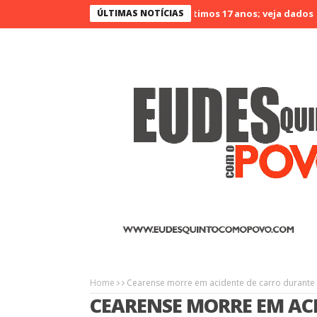
Ceará é o menos violento nos últimos 17 anos; veja dados
ÚLTIMAS NOTÍCIAS
Agrino
Home
Cearense morre em acidente de carro durante 
CEARENSE MORRE EM AC