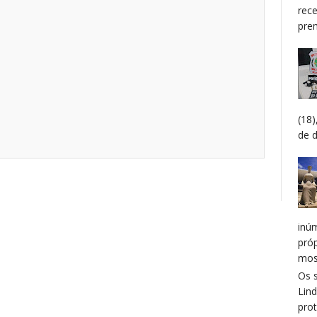
rec
prem
(18
de 
inú
pró
mos
Os 
Lin
prot