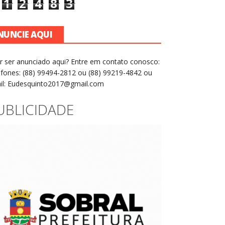
1
2
4
8
3
NUNCIE AQUI
r ser anunciado aqui? Entre em contato conosco:
efones: (88) 99494-2812 ou (88) 99219-4842 ou
il: Eudesquinto2017@gmail.com
UBLICIDADE