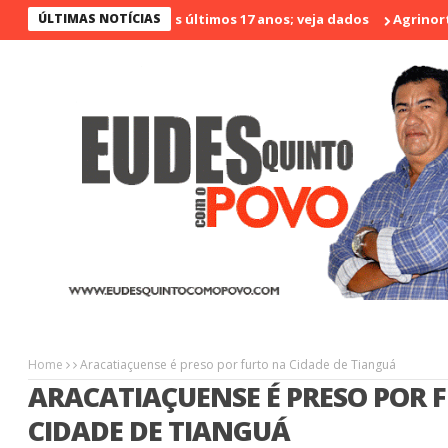
o menos violento nos últimos 17 anos; veja dados
ÚLTIMAS NOTÍCIAS
Agrinort em De
Home
Aracatiaçuense é preso por furto na Cidade de Tianguá
ARACATIAÇUENSE É PRESO POR 
CIDADE DE TIANGUÁ