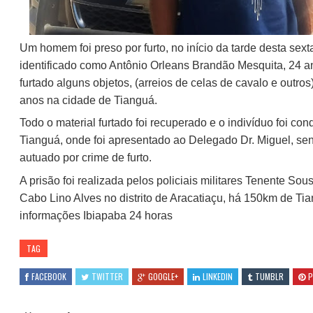
Um homem foi preso por furto, no início da tarde desta sexta
identificado como Antônio Orleans Brandão Mesquita, 24 
furtado alguns objetos, (arreios de celas de cavalo e outro
anos na cidade de Tianguá.
Todo o material furtado foi recuperado e o indivíduo foi co
Tianguá, onde foi apresentado ao Delegado Dr. Miguel, s
autuado por crime de furto.
A prisão foi realizada pelos policiais militares Tenente So
Cabo Lino Alves no distrito de Aracatiaçu, há 150km de T
informações
Ibiapaba 24 horas
TAG
FACEBOOK
TWITTER
GOOGLE+
LINKEDIN
TUMBLR
P