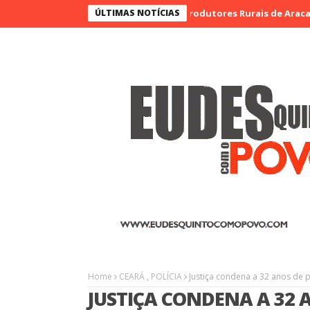
aque na I Feira de Artesãos e Produtores Rurais de Aracatiaçu, So
ÚLTIMAS NOTÍCIAS
Home
CEARÁ
,
POLÍCIA
Justiça condena a 32 anos de 
JUSTIÇA CONDENA A 32 