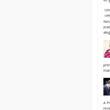
Uma
cel
Nes
Joa
aleg
pren
mais
A P
rec