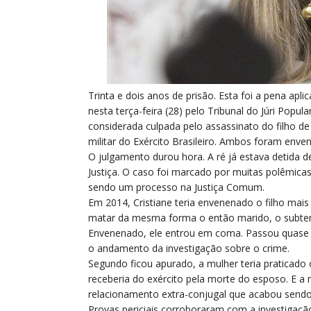
T
rinta e dois anos de prisão. Esta foi a pena apli
nesta terça-feira (28) pelo Tribunal do Júri Popul
considerada culpada pelo assassinato do filho de
militar do Exército Brasileiro. Ambos foram enve
O julgamento durou hora. A ré já estava detida d
Justiça. O caso foi marcado por muitas polêmicas
sendo um processo na Justiça Comum.
Em 2014, Cristiane teria envenenado o filho mai
matar da mesma forma o então marido, o subtenen
Envenenado, ele entrou em coma. Passou quase 
o andamento da investigação sobre o crime.
Segundo ficou apurado, a mulher teria praticado
receberia do exército pela morte do esposo. E a 
relacionamento extra-conjugal que acabou sendo
Provas periciais corroboraram com a investigação 