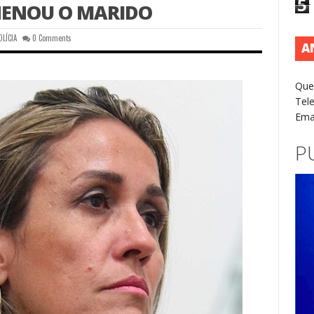
5
NENOU O MARIDO
OLÍCIA
0 Comments
A
Que
Tel
Ema
P