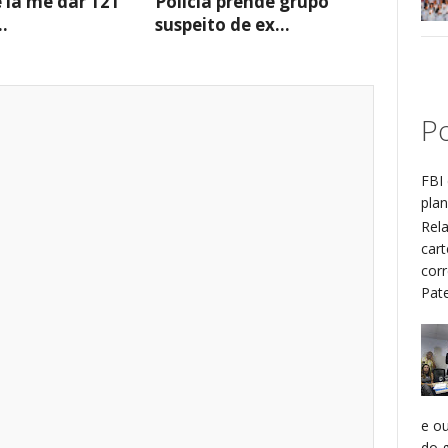
e ia me dar 121
Polícia prende grupo
..
suspeito de ex...
Po
FBI 
plan
Rel
cart
cor
Patel
e o
do g