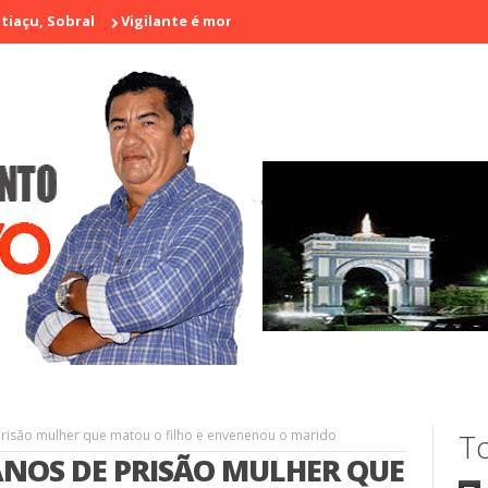
bral
Vigilante é morto a tiros em laboratório no centro de Sobra
prisão mulher que matou o filho e envenenou o marido
To
ANOS DE PRISÃO MULHER QUE