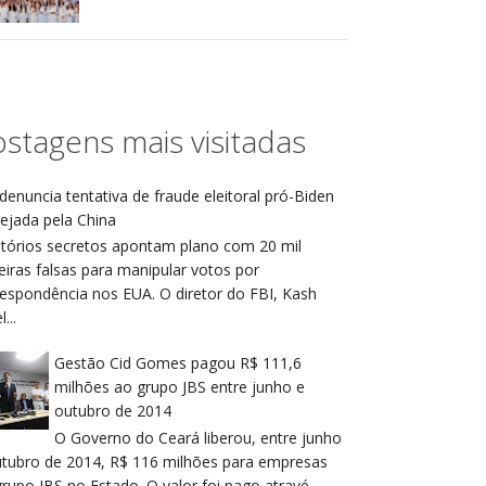
stagens mais visitadas
denuncia tentativa de fraude eleitoral pró-Biden
ejada pela China
atórios secretos apontam plano com 20 mil
eiras falsas para manipular votos por
respondência nos EUA. O diretor do FBI, Kash
...
Gestão Cid Gomes pagou R$ 111,6
milhões ao grupo JBS entre junho e
outubro de 2014
O Governo do Ceará liberou, entre junho
utubro de 2014, R$ 116 milhões para empresas
rupo JBS no Estado. O valor foi pago atravé...