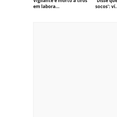
Vigilante é morto a tiros
'Disse qu
em labora...
socos': ví.