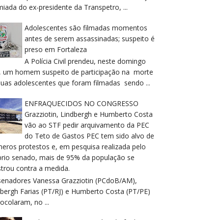
iada do ex-presidente da Transpetro, ...
Adolescentes são filmadas momentos
antes de serem assassinadas; suspeito é
preso em Fortaleza
A Polícia Civil prendeu, neste domingo
), um homem suspeito de participação na morte
duas adolescentes que foram filmadas sendo ...
ENFRAQUECIDOS NO CONGRESSO
Grazziotin, Lindbergh e Humberto Costa
vão ao STF pedir arquivamento da PEC
do Teto de Gastos PEC tem sido alvo de
meros protestos e, em pesquisa realizada pelo
prio senado, mais de 95% da população se
trou contra a medida.
senadores Vanessa Grazziotin (PCdoB/AM),
dbergh Farias (PT/RJ) e Humberto Costa (PT/PE)
ocolaram, no ...