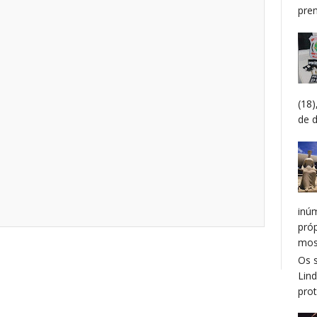
prem
(18
de 
inú
pró
mos
Os 
Lin
prot