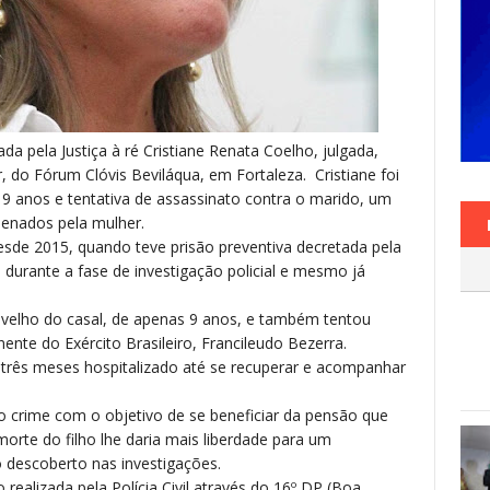
cada pela Justiça à ré Cristiane Renata Coelho, julgada,
ar, do Fórum Clóvis Beviláqua, em Fortaleza. Cristiane foi
 9 anos e tentativa de assassinato contra o marido, um
nenados pela mulher.
esde 2015, quando teve prisão preventiva decretada pela
 durante a fase de investigação policial e mesmo já
s velho do casal, de apenas 9 anos, e também tentou
te do Exército Brasileiro, Francileudo Bezerra.
três meses hospitalizado até se recuperar e acompanhar
 o crime com o objetivo de se beneficiar da pensão que
morte do filho lhe daria mais liberdade para um
 descoberto nas investigações.
realizada pela Polícia Civil através do 16º DP (Boa