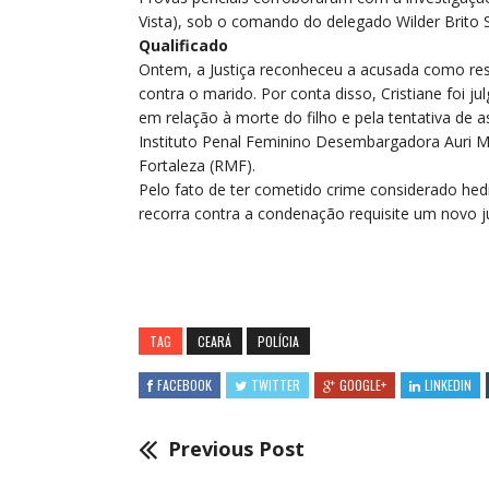
Vista), sob o comando do delegado Wilder Brito S
Qualificado
Ontem, a Justiça reconheceu a acusada como resp
contra o marido. Por conta disso, Cristiane foi j
em relação à morte do filho e pela tentativa de 
Instituto Penal Feminino Desembargadora Auri 
Fortaleza (RMF).
Pelo fato de ter cometido crime considerado h
recorra contra a condenação requisite um novo 
TAG
CEARÁ
POLÍCIA
FACEBOOK
TWITTER
GOOGLE+
LINKEDIN
Previous Post