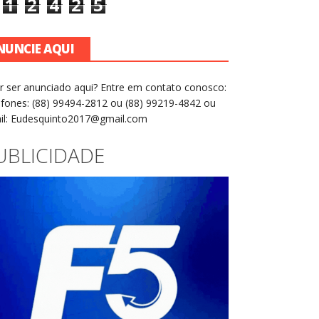
1
2
4
2
5
NUNCIE AQUI
r ser anunciado aqui? Entre em contato conosco:
efones: (88) 99494-2812 ou (88) 99219-4842 ou
il: Eudesquinto2017@gmail.com
UBLICIDADE