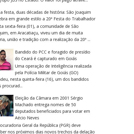
 festa, duas décadas de história: São Joaquim
ebra em grande estilo a 20ª Festa do Trabalhador
ta sexta-feira (01), a comunidade de São
quim, em Aracatiaçu, viveu um dia de muita
ria, união e tradição com a realização da 20ª ...
Bandido do PCC e foragido de presídio
do Ceará é capturado em Goiás
Uma operação de Inteligência realizada
pela Polícia Militar de Goiás (GO)
deu, nesta quinta-feira (16), um dos bandidos
 procurad...
Eleição da Câmara em 2001 Sérgio
Machado entrega nomes de 50
deputados beneficiados para votar em
Aécio Neves
rocuradoria Geral da República (PGR) deve
eber nos próximos dias novos trechos da delação