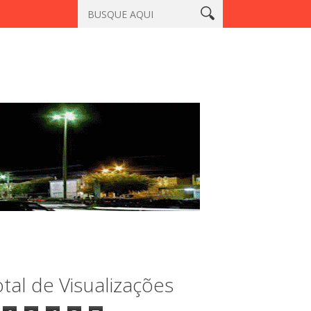
l
Homem que matou a professora Aila Pinto Cardoso é encontr
tal de Visualizações