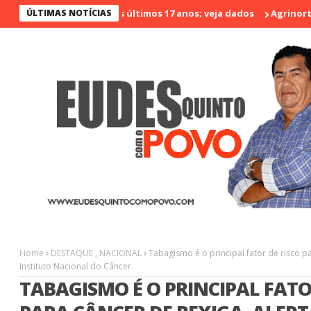
o menos violento nos últimos 17 anos; veja dados
ÚLTIMAS NOTÍCIAS
Agrinort em Des
Home
DESTAQUE
,
NACIONAL
Tabagismo é o principal fator de risco pa
Instituto Nacional do Câncer
TABAGISMO É O PRINCIPAL FATO