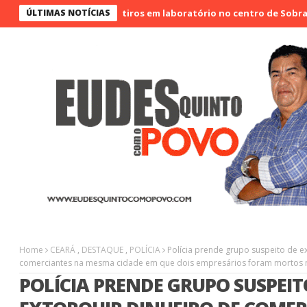
Vigilante é morto a tiros em laboratório no centro de Sobral
ÚLTIMAS NOTÍCIAS
Ho
Home
CEARÁ
,
DESTAQUE
,
POLÍCIA
Polícia prende grupo suspeito de e
comerciantes na mesma cidade em que dois empresários foram mortos 
POLÍCIA PRENDE GRUPO SUSPEIT