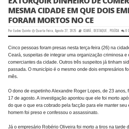
EXTORQUIR DINHEIRO DE COME
MESMA CIDADE EM QUE DOIS EM
FORAM MORTOS NO CE
Por
Eudes Quinto
Quarta-Feira, Agosto 27, 2025
CEARÁ
,
DESTAQUE
,
POLÍCIA
0 
Cinco pessoas foram presas nesta terça-feira (26) na cidade 
Ceará, suspeitas de integrar uma organização criminosa e d
comerciantes da cidade. Outros três suspeitos já tinham s
passada. O município é o mesmo onde dois empresários for
mês.
O dono de espetinho Alexandre Roger Lopes, de 23 anos, f
17 de agosto. A investigação apontou que ele foi morto ap
do que o que era cobrado pela facção para ele manter seu
homem foi preso e confessou o assassinato.
Já o empresário Robério Oliveira foi morto a tiros na tarde 