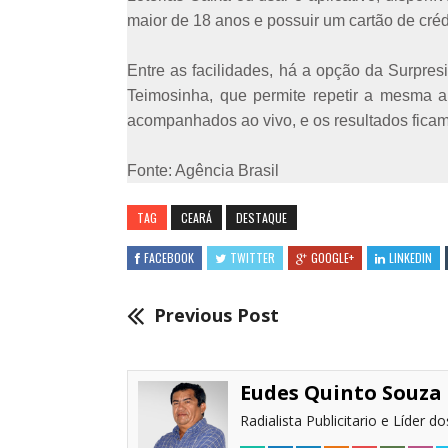
maior de 18 anos e possuir um cartão de cré
Entre as facilidades, há a opção da Surpre
Teimosinha, que permite repetir a mesma a
acompanhados ao vivo, e os resultados ficam
Fonte: Agência Brasil
TAG
CEARÁ
DESTAQUE
FACEBOOK
TWITTER
GOOGLE+
LINKEDIN
Previous Post
Eudes Quinto Souza
Radialista Publicitario e Líder 