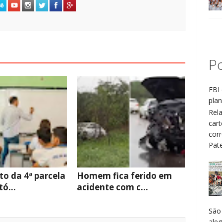
Po
FBI 
plan
Rel
cart
cor
Patel
o da 4ª parcela
Homem fica ferido em
ó...
acidente com c...
São
aleg