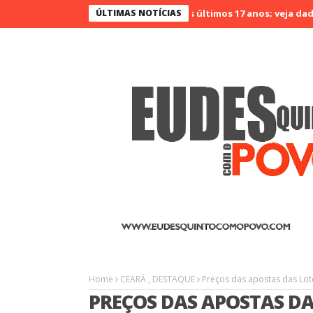
o Ceará é o menos violento nos últimos 17 anos; veja dados
ÚLTIMAS NOTÍCIAS
Agri
Home
CEARÁ
,
DESTAQUE
Preços das apostas das Lot
PREÇOS DAS APOSTAS DA