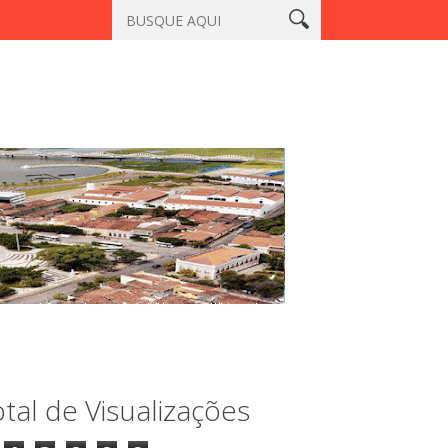
catiaçu, Sobral
Vigilante é morto a tiros em laboratório no cen
tal de Visualizações