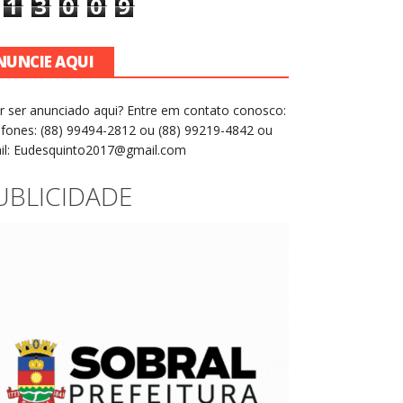
1
3
0
0
9
NUNCIE AQUI
r ser anunciado aqui? Entre em contato conosco:
efones: (88) 99494-2812 ou (88) 99219-4842 ou
il: Eudesquinto2017@gmail.com
UBLICIDADE