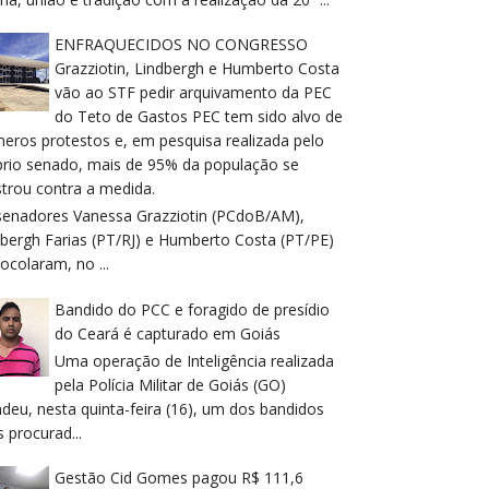
ENFRAQUECIDOS NO CONGRESSO
Grazziotin, Lindbergh e Humberto Costa
vão ao STF pedir arquivamento da PEC
do Teto de Gastos PEC tem sido alvo de
meros protestos e, em pesquisa realizada pelo
prio senado, mais de 95% da população se
trou contra a medida.
senadores Vanessa Grazziotin (PCdoB/AM),
dbergh Farias (PT/RJ) e Humberto Costa (PT/PE)
ocolaram, no ...
Bandido do PCC e foragido de presídio
do Ceará é capturado em Goiás
Uma operação de Inteligência realizada
pela Polícia Militar de Goiás (GO)
deu, nesta quinta-feira (16), um dos bandidos
 procurad...
Gestão Cid Gomes pagou R$ 111,6