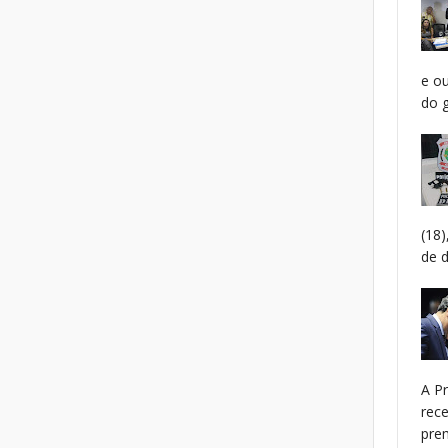
e o
do g
(18
de 
A P
rec
prem