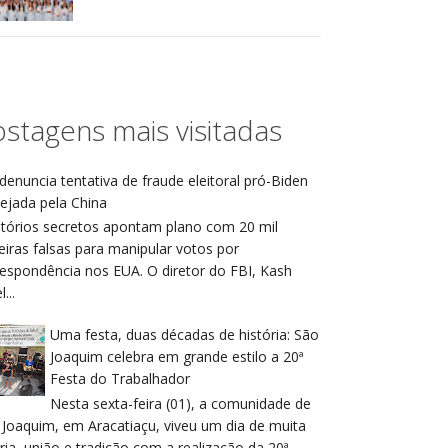
stagens mais visitadas
denuncia tentativa de fraude eleitoral pró-Biden
ejada pela China
atórios secretos apontam plano com 20 mil
eiras falsas para manipular votos por
respondência nos EUA. O diretor do FBI, Kash
...
Uma festa, duas décadas de história: São
Joaquim celebra em grande estilo a 20ª
Festa do Trabalhador
Nesta sexta-feira (01), a comunidade de
 Joaquim, em Aracatiaçu, viveu um dia de muita
ria, união e tradição com a realização da 20ª ...