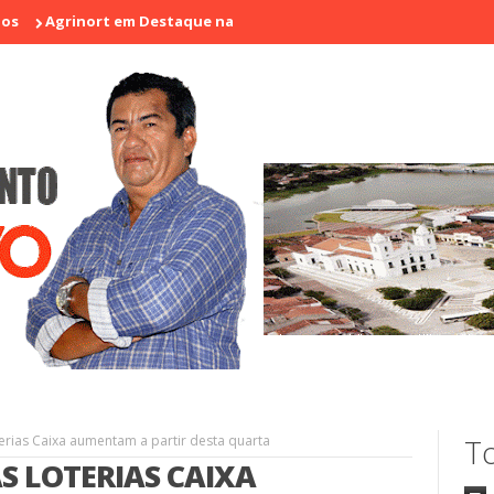
nort em Destaque na I Feira de Artesãos e Produtores Rurais de Ara
erias Caixa aumentam a partir desta quarta
To
S LOTERIAS CAIXA