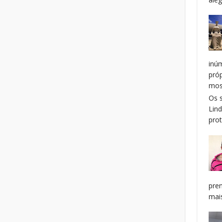
inú
pró
mos
Os 
Lin
prot
pren
mais