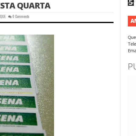
5
ESTA QUARTA
AQUE
0 Comments
A
Que
Tel
Ema
P