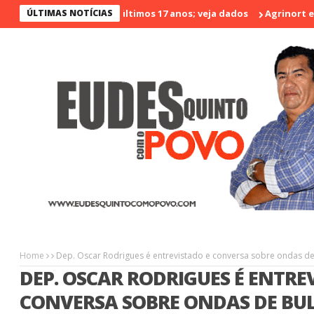
menos violento nos últimos 17 anos; veja dados
ÚLTIMAS NOTÍCIAS
Agrinort em Dest
Home
Dep. Oscar Rodrigues é entrevistado e conversa sobre ondas de 
DEP. OSCAR RODRIGUES É ENTRE
CONVERSA SOBRE ONDAS DE BU