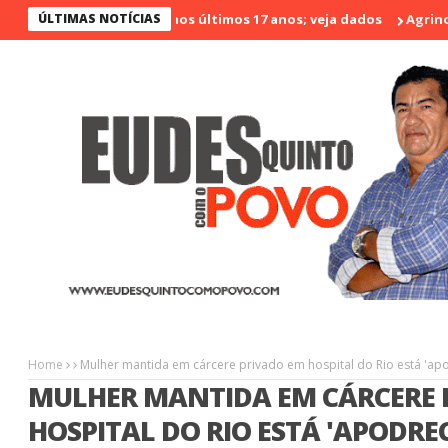
 é o menos violento nos últimos 17 anos; veja dados
ÚLTIMAS NOTÍCIAS
Agrinort em
Home
Mulher mantida em cárcere privado em hospital do Rio está 'apod
MULHER MANTIDA EM CÁRCERE 
HOSPITAL DO RIO ESTÁ 'APODREC