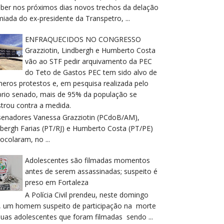
eber nos próximos dias novos trechos da delação
iada do ex-presidente da Transpetro, ...
ENFRAQUECIDOS NO CONGRESSO
Grazziotin, Lindbergh e Humberto Costa
vão ao STF pedir arquivamento da PEC
do Teto de Gastos PEC tem sido alvo de
meros protestos e, em pesquisa realizada pelo
prio senado, mais de 95% da população se
trou contra a medida.
senadores Vanessa Grazziotin (PCdoB/AM),
dbergh Farias (PT/RJ) e Humberto Costa (PT/PE)
ocolaram, no ...
Adolescentes são filmadas momentos
antes de serem assassinadas; suspeito é
preso em Fortaleza
A Polícia Civil prendeu, neste domingo
), um homem suspeito de participação na morte
duas adolescentes que foram filmadas sendo ...