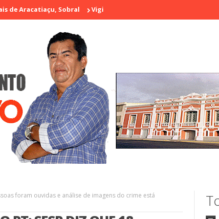
iaçu, Sobral
Vigilante é morto a tiros em laboratório no centro 
ssoas foram ouvidas e análise de imagens do crime está
To