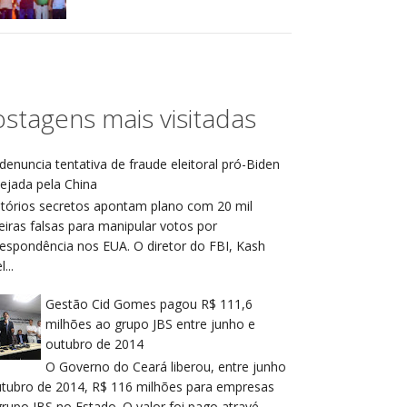
stagens mais visitadas
denuncia tentativa de fraude eleitoral pró-Biden
ejada pela China
atórios secretos apontam plano com 20 mil
eiras falsas para manipular votos por
respondência nos EUA. O diretor do FBI, Kash
...
Gestão Cid Gomes pagou R$ 111,6
milhões ao grupo JBS entre junho e
outubro de 2014
O Governo do Ceará liberou, entre junho
utubro de 2014, R$ 116 milhões para empresas
rupo JBS no Estado. O valor foi pago atravé...