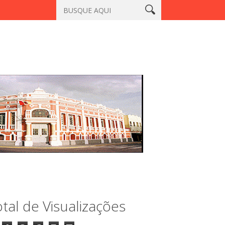
de Sobral
Homem que matou a professora Aila Pinto Cardoso é 
tal de Visualizações