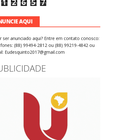
1
2
6
5
7
NUNCIE AQUI
r ser anunciado aqui? Entre em contato conosco:
efones: (88) 99494-2812 ou (88) 99219-4842 ou
il: Eudesquinto2017@gmail.com
UBLICIDADE