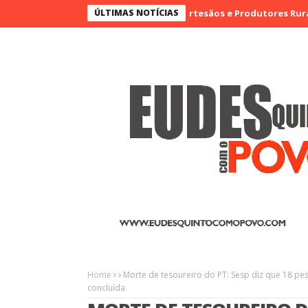
 em Destaque na I Feira de Artesãos e Produtores Rurais de Aracat
ÚLTIMAS NOTÍCIAS
Home
Morte de tesoureiro do PT: Sesp diz que 18 pe
concluída