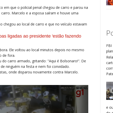
 em que o policial penal chegou de carro e parou na
 o carro. Marcelo e a esposa saíram e houve uma
o chegou ao local de carro e que no veículo estavam
Po
soas ligadas ao presidente 'estão fazendo
FBI 
bora. Ele voltou ao local minutos depois no mesmo
plan
o de fora.
Rel
 do carro armado, gritando: "Aqui é Bolsonaro!". De
cart
 de ninguém na festa e nem foi convidado.
cor
festas, onde disparou novamente contra Marcelo.
Patel
e o
do g