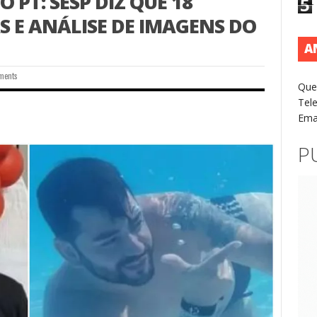
 PT: SESP DIZ QUE 18
5
 E ANÁLISE DE IMAGENS DO
A
ments
Que
Tel
Ema
P