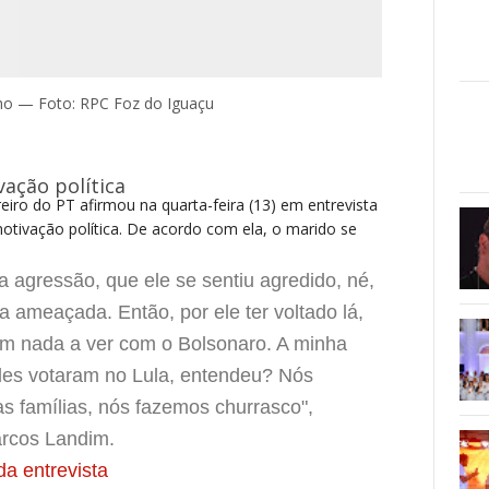
anho — Foto: RPC Foz do Iguaçu
ação política
iro do PT afirmou na quarta-feira (13) em entrevista
otivação política. De acordo com ela, o marido se
sa agressão, que ele se sentiu agredido, né,
a ameaçada. Então, por ele ter voltado lá,
em nada a ver com o Bolsonaro. A minha
eles votaram no Lula, entendeu? Nós
s famílias, nós fazemos churrasco",
arcos Landim.
da entrevista