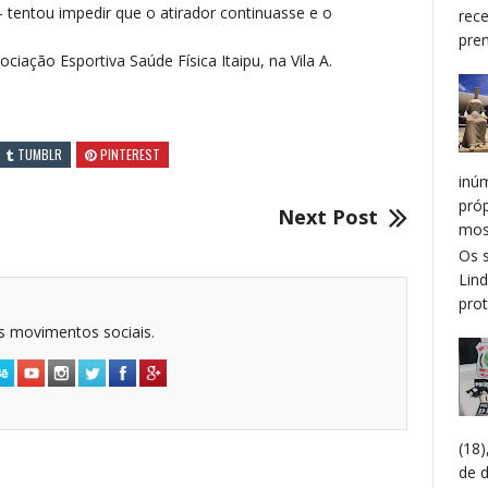
- tentou impedir que o atirador continuasse e o
rec
prem
iação Esportiva Saúde Física Itaipu, na Vila A.
TUMBLR
PINTEREST
inú
pró
Next Post
mos
Os 
Lin
prot
dos movimentos sociais.
(18
de 