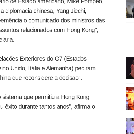
ário de Estado americano, Mike Pompeo,
a diplomacia chinesa, Yang Jiechi,
eemência o comunicado dos ministros das
assuntos relacionados com Hong Kong",
laria.
Relações Exteriores do G7 (Estados
ino Unido, Itália e Alemanha) pediram
ina que reconsidere a decisão".
 o sistema que permitiu a Hong Kong
u êxito durante tantos anos", afirma o