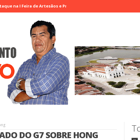
Feira de Artesãos e Produtores Rurais de Aracatiaçu, Sobral
Vig
ong
To
CADO DO G7 SOBRE HONG