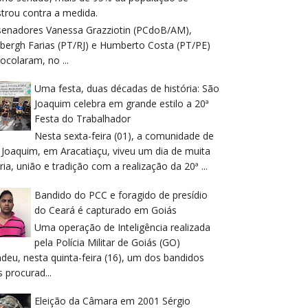
trou contra a medida.
senadores Vanessa Grazziotin (PCdoB/AM),
dbergh Farias (PT/RJ) e Humberto Costa (PT/PE)
ocolaram, no ...
Uma festa, duas décadas de história: São
Joaquim celebra em grande estilo a 20ª
Festa do Trabalhador
Nesta sexta-feira (01), a comunidade de
 Joaquim, em Aracatiaçu, viveu um dia de muita
ria, união e tradição com a realização da 20ª ...
Bandido do PCC e foragido de presídio
do Ceará é capturado em Goiás
Uma operação de Inteligência realizada
pela Polícia Militar de Goiás (GO)
deu, nesta quinta-feira (16), um dos bandidos
 procurad...
Eleição da Câmara em 2001 Sérgio