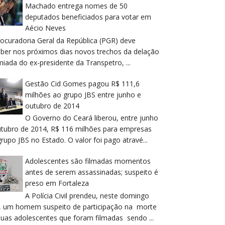
Machado entrega nomes de 50
deputados beneficiados para votar em
Aécio Neves
rocuradoria Geral da República (PGR) deve
eber nos próximos dias novos trechos da delação
iada do ex-presidente da Transpetro, ...
Gestão Cid Gomes pagou R$ 111,6
milhões ao grupo JBS entre junho e
outubro de 2014
O Governo do Ceará liberou, entre junho
utubro de 2014, R$ 116 milhões para empresas
rupo JBS no Estado. O valor foi pago atravé...
Adolescentes são filmadas momentos
antes de serem assassinadas; suspeito é
preso em Fortaleza
A Polícia Civil prendeu, neste domingo
), um homem suspeito de participação na morte
duas adolescentes que foram filmadas sendo ...