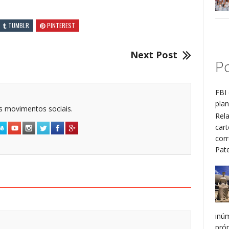
TUMBLR
PINTEREST
Next Post
Po
FBI 
plan
dos movimentos sociais.
Rel
cart
cor
Patel
inú
pró