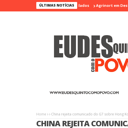
ÚLTIMAS NOTÍCIAS
Agrinort em Destaque na I 
Home
China rejeita comunicado do G7 sobre Hong K
CHINA REJEITA COMUNI