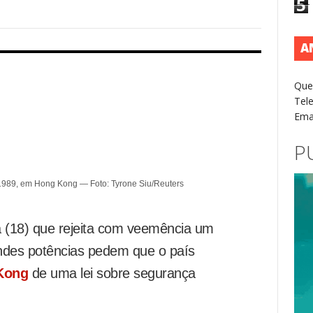
5
A
Que
Tel
Ema
P
1989, em Hong Kong — Foto: Tyrone Siu/Reuters
ra (18) que rejeita com veemência um
ndes potências pedem que o país
Kong
de uma lei sobre segurança