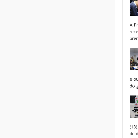
A P
rec
prem
e o
do g
(18
de 