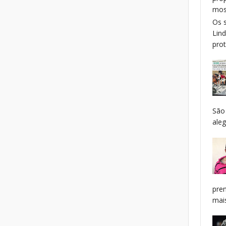
mos
Os 
Lin
prot
São
aleg
pren
mais