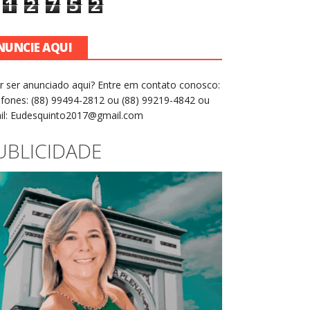
1
2
7
5
2
NUNCIE AQUI
r ser anunciado aqui? Entre em contato conosco:
efones: (88) 99494-2812 ou (88) 99219-4842 ou
il: Eudesquinto2017@gmail.com
UBLICIDADE