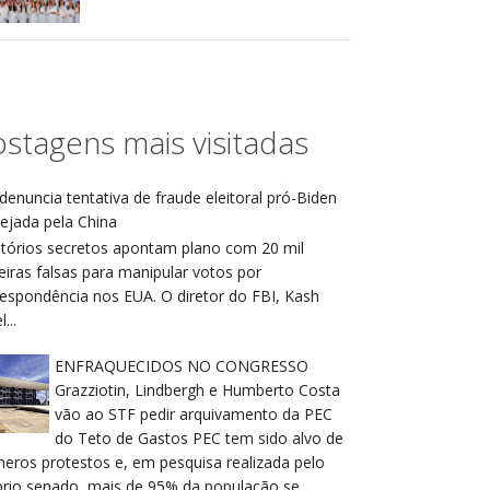
stagens mais visitadas
denuncia tentativa de fraude eleitoral pró-Biden
ejada pela China
atórios secretos apontam plano com 20 mil
eiras falsas para manipular votos por
respondência nos EUA. O diretor do FBI, Kash
...
ENFRAQUECIDOS NO CONGRESSO
Grazziotin, Lindbergh e Humberto Costa
vão ao STF pedir arquivamento da PEC
do Teto de Gastos PEC tem sido alvo de
meros protestos e, em pesquisa realizada pelo
prio senado, mais de 95% da população se