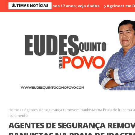
 violento nos últimos 17 anos; veja dados
ÚLTIMAS NOTÍCIAS
Agrinort em Destaque 
Home
Agentes de segurança removem banhistas na Praia de Iracema a
isolamento
AGENTES DE SEGURANÇA REMO