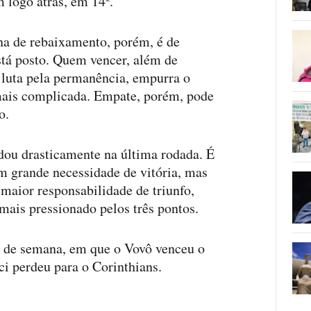
 logo atrás, em 14º.
na de rebaixamento, porém, é de
stá posto. Quem vencer, além de
a luta pela permanência, empurra o
mais complicada. Empate, porém, pode
o.
dou drasticamente na última rodada. É
m grande necessidade de vitória, mas
 maior responsabilidade de triunfo,
mais pressionado pelos três pontos.
o de semana, em que o Vovô venceu o
ici perdeu para o Corinthians.