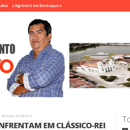
rinort em Destaque na I Feira de Artesãos e Produtores Rurais de 
 decisivo na Série A
To
ENFRENTAM EM CLÁSSICO-REI