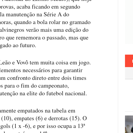
 provas, acaba ficando em segundo
ela manutenção na Série A do
oras, quando a bola rolar no gramado
 alvinegros verão mais uma edição do
tro que rememora o passado, mas que
igado ao futuro.
Leão e Vovô tem muita coisa em jogo.
elementos necessários para garantir
m confronto direto entre dois times
os para o fim do campeonato,
tenção na elite do futebol nacional.
samente empatados na tabela em
 (10), empates (6) e derrotas (15). O
ols (1 x -6), e por isso ocupa a 13ª