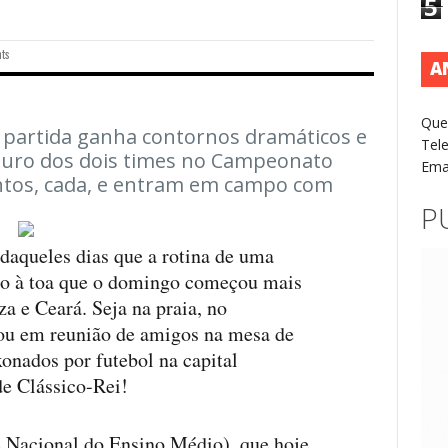
5
ts
A
Que
, partida ganha contornos dramáticos e
Tel
futuro dos dois times no Campeonato
Ema
ontos, cada, e entram em campo com
P
daqueles dias que a rotina de uma
 Não à toa que o domingo começou mais
za e Ceará. Seja na praia, no
 ou em reunião de amigos na mesa de
xonados por futebol na capital
de Clássico-Rei!
 Nacional do Ensino Médio), que hoje