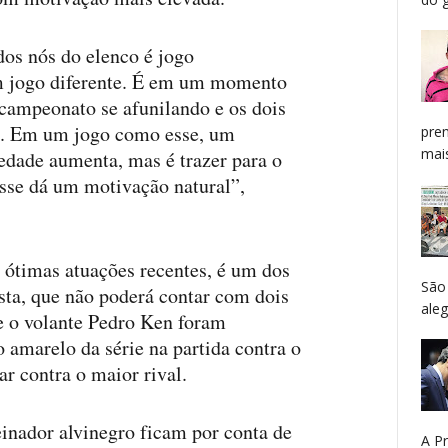
os nós do elenco é jogo
um jogo diferente. É em um momento
 campeonato se afunilando e os dois
. Em um jogo como esse, um
pren
mais
iedade aumenta, mas é trazer para o
sse dá um motivação natural”,
m ótimas atuações recentes, é um dos
São
sta, que não poderá contar com dois
aleg
e o volante Pedro Ken foram
o amarelo da série na partida contra o
ar contra o maior rival.
inador alvinegro ficam por conta de
A P