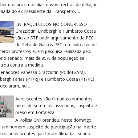
eber nos próximos dias novos trechos da delação
iada do ex-presidente da Transpetro, ...
ENFRAQUECIDOS NO CONGRESSO
Grazziotin, Lindbergh e Humberto Costa
vão ao STF pedir arquivamento da PEC
do Teto de Gastos PEC tem sido alvo de
meros protestos e, em pesquisa realizada pelo
prio senado, mais de 95% da população se
trou contra a medida.
senadores Vanessa Grazziotin (PCdoB/AM),
dbergh Farias (PT/RJ) e Humberto Costa (PT/PE)
ocolaram, no ...
Adolescentes são filmadas momentos
antes de serem assassinadas; suspeito é
preso em Fortaleza
A Polícia Civil prendeu, neste domingo
), um homem suspeito de participação na morte
duas adolescentes que foram filmadas sendo ...