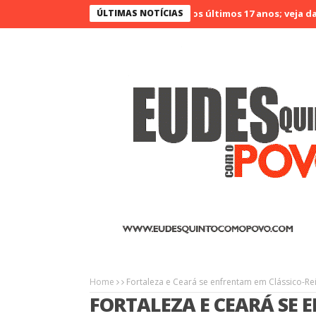
6 no Ceará é o menos violento nos últimos 17 anos; veja dados
ÚLTIMAS NOTÍCIAS
Ag
Home
Fortaleza e Ceará se enfrentam em Clássico-Rei
FORTALEZA E CEARÁ SE 