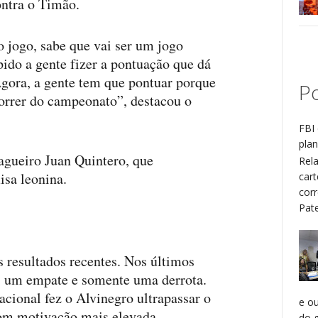
ontra o Timão.
o jogo, sabe que vai ser um jogo
pido a gente fizer a pontuação que dá
gora, a gente tem que pontuar porque
Po
correr do campeonato”, destacou o
FBI 
plan
zagueiro Juan Quintero, que
Rel
isa leonina.
cart
cor
Patel
 resultados recentes. Nos últimos
as, um empate e somente uma derrota.
nacional fez o Alvinegro ultrapassar o
e o
 com motivação mais elevada.
do g