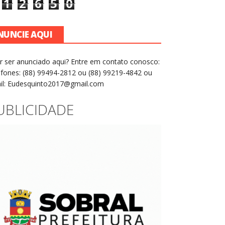
1
2
6
5
0
NUNCIE AQUI
r ser anunciado aqui? Entre em contato conosco:
efones: (88) 99494-2812 ou (88) 99219-4842 ou
il: Eudesquinto2017@gmail.com
UBLICIDADE