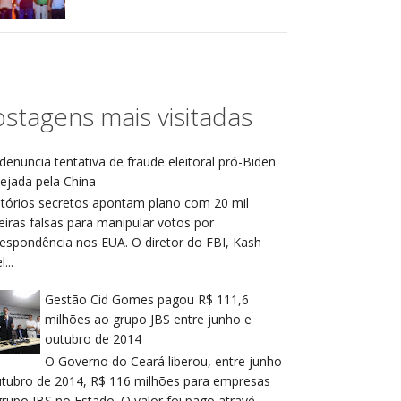
stagens mais visitadas
denuncia tentativa de fraude eleitoral pró-Biden
ejada pela China
atórios secretos apontam plano com 20 mil
eiras falsas para manipular votos por
respondência nos EUA. O diretor do FBI, Kash
...
Gestão Cid Gomes pagou R$ 111,6
milhões ao grupo JBS entre junho e
outubro de 2014
O Governo do Ceará liberou, entre junho
utubro de 2014, R$ 116 milhões para empresas
rupo JBS no Estado. O valor foi pago atravé...