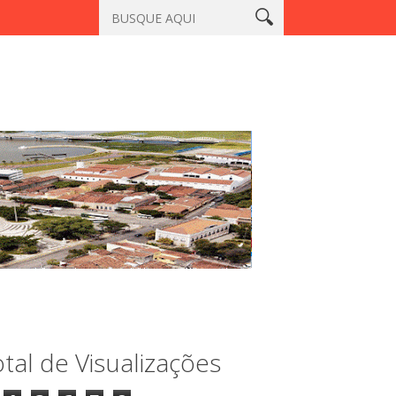
Aracatiaçu, Sobral
Vigilante é morto a tiros em laboratório no 
tal de Visualizações