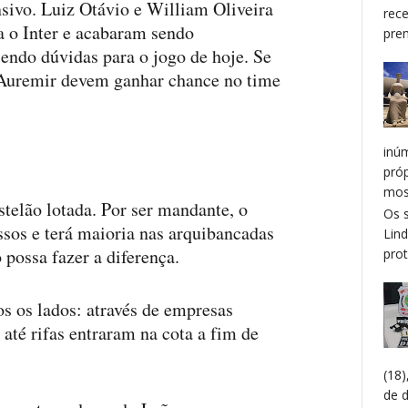
nsivo. Luiz Otávio e William Oliveira
rec
a o Inter e acabaram sendo
prem
 sendo dúvidas para o jogo de hoje. Se
Auremir devem ganhar chance no time
inú
pró
mos
elão lotada. Por ser mandante, o
Os 
sos e terá maioria nas arquibancadas
Lin
 possa fazer a diferença.
prot
os os lados: através de empresas
e até rifas entraram na cota a fim de
(18
de 