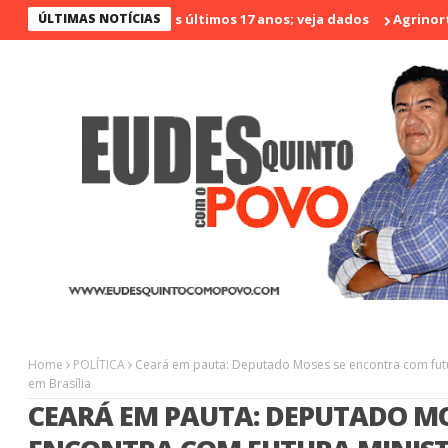
o menos violento nos últimos 17 anos; veja dados
ÚLTIMAS NOTÍCIAS
Agrinort em De
Home
POLÍTICA
Ceará em pauta: Deputado Moses se encontra com futur
em Brasília
CEARÁ EM PAUTA: DEPUTADO MO