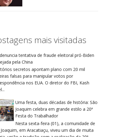
stagens mais visitadas
denuncia tentativa de fraude eleitoral pró-Biden
ejada pela China
atórios secretos apontam plano com 20 mil
eiras falsas para manipular votos por
respondência nos EUA. O diretor do FBI, Kash
...
Uma festa, duas décadas de história: São
Joaquim celebra em grande estilo a 20ª
Festa do Trabalhador
Nesta sexta-feira (01), a comunidade de
 Joaquim, em Aracatiaçu, viveu um dia de muita
ria, união e tradição com a realização da 20ª ...