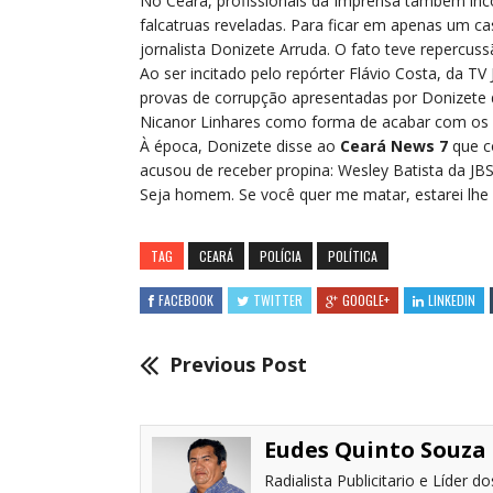
No Ceará, profissionais da Imprensa também in
falcatruas reveladas. Para ficar em apenas um
jornalista Donizete Arruda. O fato teve repercus
Ao ser incitado pelo repórter Flávio Costa, da TV
provas de corrupção apresentadas por Donizete d
Nicanor Linhares como forma de acabar com os
À época, Donizete disse ao
Ceará News 7
que c
acusou de receber propina: Wesley Batista da JB
Seja homem. Se você quer me matar, estarei lhe
TAG
CEARÁ
POLÍCIA
POLÍTICA
FACEBOOK
TWITTER
GOOGLE+
LINKEDIN
Previous Post
Eudes Quinto Souza
Radialista Publicitario e Líder 