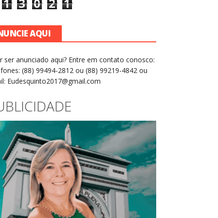
1
3
0
2
1
NUNCIE AQUI
r ser anunciado aqui? Entre em contato conosco:
efones: (88) 99494-2812 ou (88) 99219-4842 ou
il: Eudesquinto2017@gmail.com
UBLICIDADE