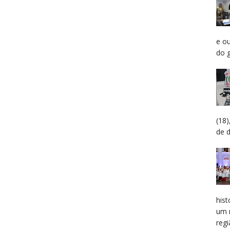
e o
do g
(18
de 
hist
um 
regiã