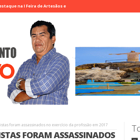
 I Feira de Artesãos e Produtores Rurais de Aracatiaçu, Sobral
listas foram assassinados no exercício da profissão em 2017
To
ISTAS FORAM ASSASSINADOS