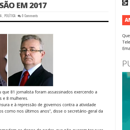
5
SSÃO EM 2017
IA
,
POLÍTICA
0 Comments
A
Que
Tel
Ema
P
u que 81 jornalista foram assassinados exercendo a
 e 8 mulheres.
nsura e à repressão de governos contra a atividade
sos como nos últimos anos”, disse o secretário-geral da