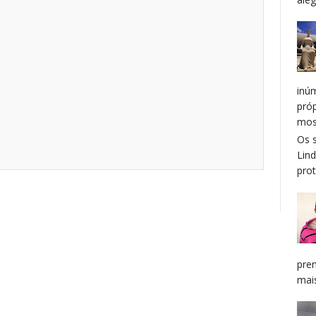
inú
pró
mos
Os 
Lin
prot
pren
mais