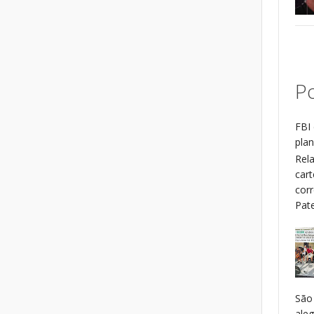
Po
FBI 
plan
Rel
cart
cor
Patel
São
aleg