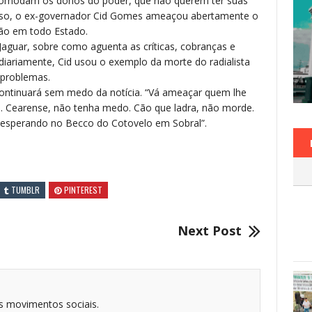
comodam os donos do poder, que não querem ter suas
 caso, o ex-governador Cid Gomes ameaçou abertamente o
são em todo Estado.
 Jaguar, sobre como aguenta as críticas, cobranças e
iariamente, Cid usou o exemplo da morte do radialista
 problemas.
ontinuará sem medo da notícia. “Vá ameaçar quem lhe
S. Cearense, não tenha medo. Cão que ladra, não morde.
 esperando no Becco do Cotovelo em Sobral”.
TUMBLR
PINTEREST
Next Post
dos movimentos sociais.