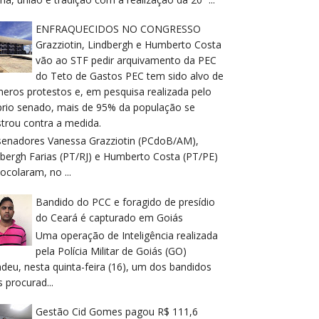
ENFRAQUECIDOS NO CONGRESSO
Grazziotin, Lindbergh e Humberto Costa
vão ao STF pedir arquivamento da PEC
do Teto de Gastos PEC tem sido alvo de
meros protestos e, em pesquisa realizada pelo
prio senado, mais de 95% da população se
trou contra a medida.
senadores Vanessa Grazziotin (PCdoB/AM),
dbergh Farias (PT/RJ) e Humberto Costa (PT/PE)
ocolaram, no ...
Bandido do PCC e foragido de presídio
do Ceará é capturado em Goiás
Uma operação de Inteligência realizada
pela Polícia Militar de Goiás (GO)
deu, nesta quinta-feira (16), um dos bandidos
 procurad...
Gestão Cid Gomes pagou R$ 111,6