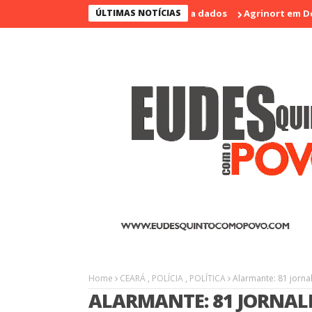
iolento nos últimos 17 anos; veja dados
ÚLTIMAS NOTÍCIAS
Agrinort em Destaque na
Home
CEARÁ
,
POLÍCIA
,
POLÍTICA
Alarmante: 81 jorna
ALARMANTE: 81 JORNAL