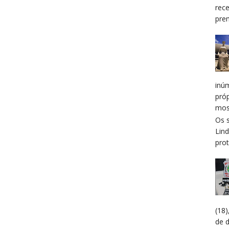
rec
prem
inú
pró
mos
Os 
Lin
prot
(18
de 