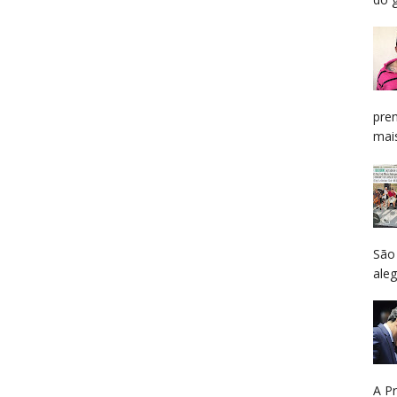
pren
mais
São
aleg
A P