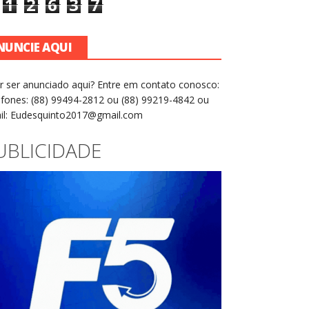
1
2
6
3
7
NUNCIE AQUI
r ser anunciado aqui? Entre em contato conosco:
efones: (88) 99494-2812 ou (88) 99219-4842 ou
il: Eudesquinto2017@gmail.com
UBLICIDADE