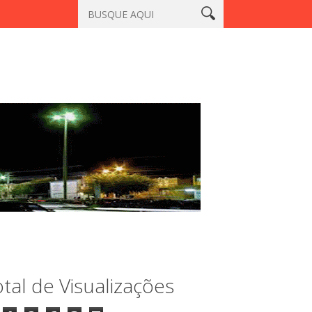
omem que matou a professora Aila Pinto Cardoso é encontrado mo
tal de Visualizações