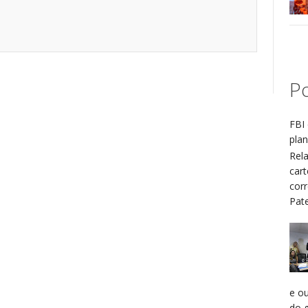
Po
FBI 
plan
Rel
cart
cor
Patel
e o
do g