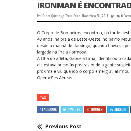
IRONMAN É ENCONTRADO
Por
Eudes Quinto
Terça-Feira, Novembro 28, 2017
0 Com
O
Corpo de Bombeiros encontrou, na tarde desta s
48 anos, na praia da Leste-Oeste, no bairro Mour
desde a manhã de domingo, quando havia se per
largada na Praia Formosa.
A filha do atleta, Gabriela Lima, identificou o ca
ele estava preso às predras onde a gente suspe
próxima e viu quando o corpo emergiu”, afirmou
Operações Aéreas.
TAG
FACEBOOK
TWITTER
GOOGLE+
LINKEDIN
Previous Post