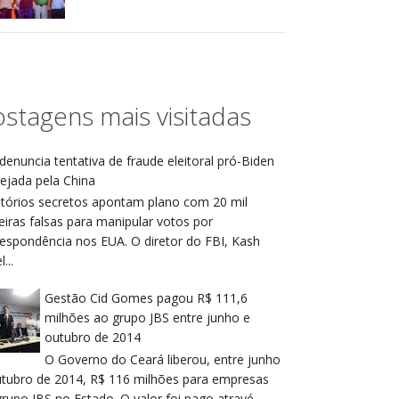
stagens mais visitadas
denuncia tentativa de fraude eleitoral pró-Biden
ejada pela China
atórios secretos apontam plano com 20 mil
eiras falsas para manipular votos por
respondência nos EUA. O diretor do FBI, Kash
...
Gestão Cid Gomes pagou R$ 111,6
milhões ao grupo JBS entre junho e
outubro de 2014
O Governo do Ceará liberou, entre junho
utubro de 2014, R$ 116 milhões para empresas
rupo JBS no Estado. O valor foi pago atravé...