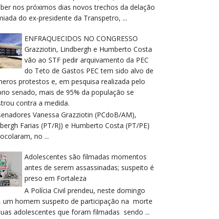
eber nos próximos dias novos trechos da delação
iada do ex-presidente da Transpetro, ...
ENFRAQUECIDOS NO CONGRESSO
Grazziotin, Lindbergh e Humberto Costa
vão ao STF pedir arquivamento da PEC
do Teto de Gastos PEC tem sido alvo de
meros protestos e, em pesquisa realizada pelo
prio senado, mais de 95% da população se
trou contra a medida.
senadores Vanessa Grazziotin (PCdoB/AM),
dbergh Farias (PT/RJ) e Humberto Costa (PT/PE)
ocolaram, no ...
Adolescentes são filmadas momentos
antes de serem assassinadas; suspeito é
preso em Fortaleza
A Polícia Civil prendeu, neste domingo
), um homem suspeito de participação na morte
duas adolescentes que foram filmadas sendo ...