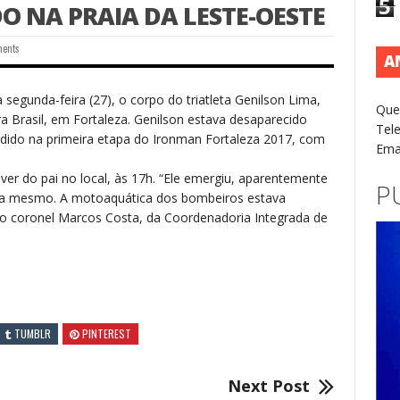
5
 NA PRAIA DA LESTE-OESTE
ments
A
egunda-feira (27), o corpo do triatleta Genilson Lima,
Que
a Brasil, em Fortaleza. Genilson estava desaparecido
Tel
dido na primeira etapa do Ironman Fortaleza 2017, com
Ema
dáver do pai no local, às 17h. “Ele emergiu, aparentemente
P
ita mesmo. A motoaquática dos bombeiros estava
 o coronel Marcos Costa, da Coordenadoria Integrada de
TUMBLR
PINTEREST
Next Post