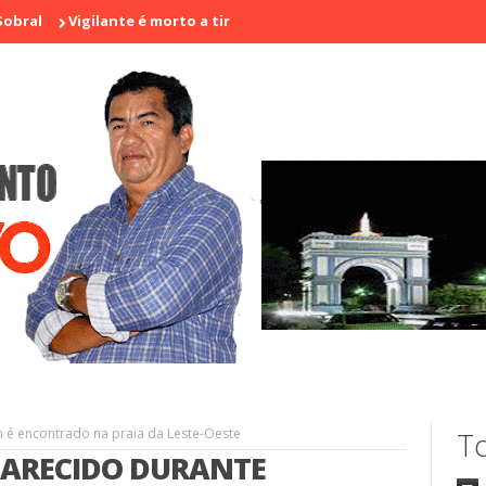
Vigilante é morto a tiros em laboratório no centro de Sobral
H
 é encontrado na praia da Leste-Oeste
To
PARECIDO DURANTE