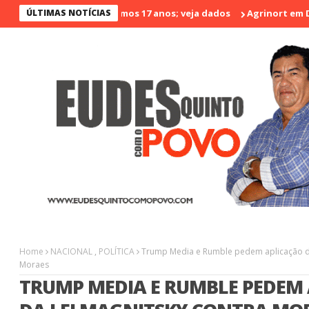
nos violento nos últimos 17 anos; veja dados
ÚLTIMAS NOTÍCIAS
Agrinort em Destaqu
Home
NACIONAL
,
POLÍTICA
Trump Media e Rumble pedem aplicação da
Moraes
TRUMP MEDIA E RUMBLE PEDEM